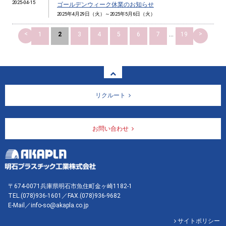
2025-04-15
ゴールデンウィーク休業のお知らせ
2025年4月29日（火）～2025年5月6日（火）
<
>
1
2
3
4
5
6
7
...
19
リクルート
お問い合わせ
〒674-0071兵庫県明石市魚住町金ヶ崎1182-1
TEL.
(078)936-1601
／FAX.(078)936-9682
E-Mail／info-so@akapla.co.jp
サイトポリシー