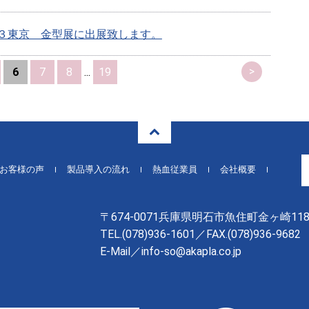
３東京 金型展に出展致します。
>
6
7
8
...
19
お客様の声
製品導入の流れ
熱血従業員
会社概要
〒674-0071兵庫県明石市魚住町金ヶ崎118
TEL.
(078)936-1601
／FAX.(078)936-9682
E-Mail／info-so@akapla.co.jp