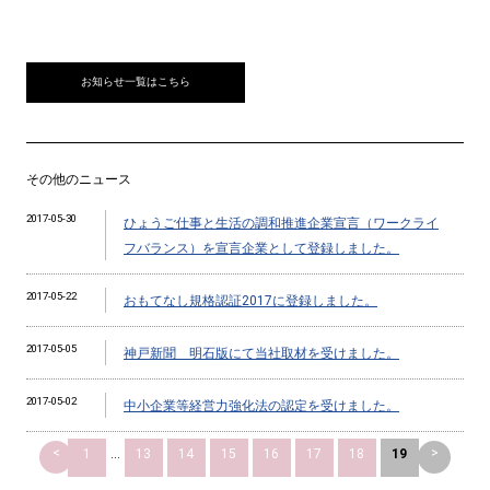
お知らせ一覧はこちら
その他のニュース
2017-05-30
ひょうご仕事と生活の調和推進企業宣言（ワークライ
フバランス）を宣言企業として登録しました。
2017-05-22
おもてなし規格認証2017に登録しました。
2017-05-05
神戸新聞 明石版にて当社取材を受けました。
2017-05-02
中小企業等経営力強化法の認定を受けました。
<
>
1
...
13
14
15
16
17
18
19