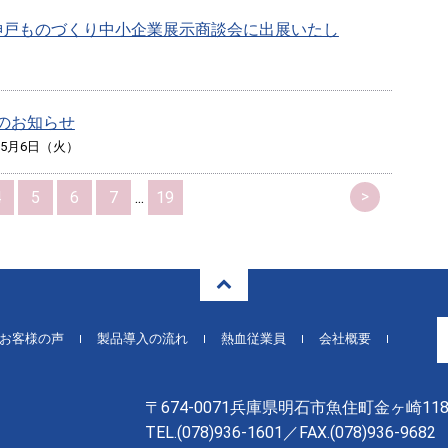
7回神戸ものづくり中小企業展示商談会に出展いたし
のお知らせ
年5月6日（火）
>
4
5
6
7
...
19
お客様の声
製品導入の流れ
熱血従業員
会社概要
〒674-0071兵庫県明石市魚住町金ヶ崎118
TEL.
(078)936-1601
／FAX.(078)936-9682