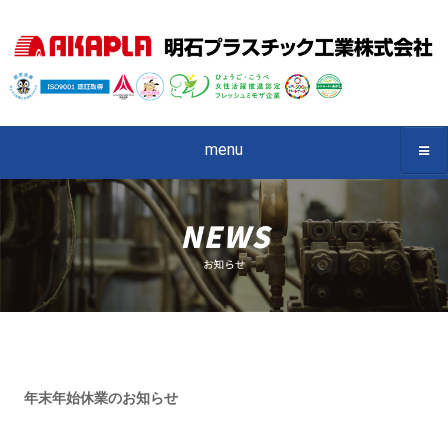
menu
年末年始休業のお知らせ