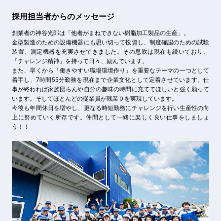
採用担当者からのメッセージ
創業者の神谷光郎は「他者がまねできない樹脂加工製品の生産」。
金型製造のための設備機器にも思い切って投資し、制度確認のための試験
装置、測定機器を充実させてきました。その息吹は現在も続いており、
「チャレンジ精神」を持って日々、励んでいます。
また、早くから「働きやすい職場環境作り」を重要なテーマの一つとして
着手し、7時間55分勤務を現在まで企業文化として定着させています。仕
事が終われば家族団らんや自分の趣味の時間に充ててほしいと強く願って
います。そしてほとんどの従業員が残業０を実現しています。
今後も年間休日を増やし、更なる時短勤務にチャレンジを行い生産性の向
上に努めていく所存です。仲間として一緒に楽しく良い仕事をしましょ
う！！