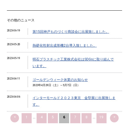
その他のニュース
2023-06-19
第15回神戸ものづくり商談会に出展致しました。
2023-05-20
熱硬化性射出成形機2台導入致しました。
2023-05-19
明石プラスチック工業株式会社はSDGsに取り組んで
います。
2023-04-11
ゴールデンウィーク休業のお知らせ
2023年4月29日（土）～5月7日（日）
2023-04-06
インターモールド２０２３東京 金型展に出展致しま
す。
<
>
1
...
4
5
6
7
8
...
19