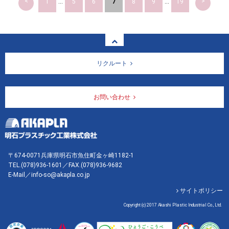
<
>
1
...
5
6
7
8
9
...
19
リクルート
お問い合わせ
〒674-0071兵庫県明石市魚住町金ヶ崎1182-1
TEL.
(078)936-1601
／FAX.(078)936-9682
E-Mail／info-so@akapla.co.jp
サイトポリシー
Copyright (c) 2017 Akashi Plastic Industrial Co., Ltd.