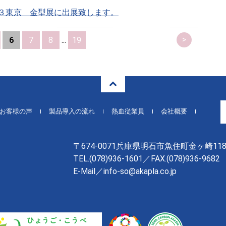
３東京 金型展に出展致します。
>
6
7
8
...
19
お客様の声
製品導入の流れ
熱血従業員
会社概要
〒674-0071兵庫県明石市魚住町金ヶ崎118
TEL.
(078)936-1601
／FAX.(078)936-9682
E-Mail／info-so@akapla.co.jp