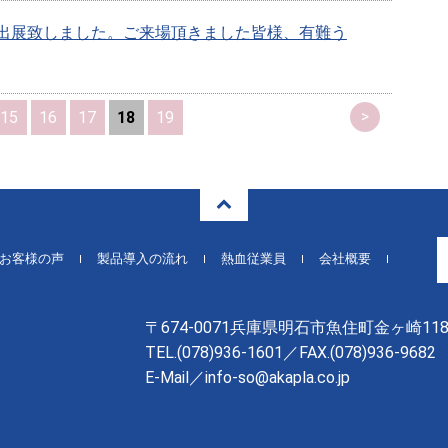
出展致しました。ご来場頂きました皆様、有難う
>
15
16
17
18
19
お客様の声
製品導入の流れ
熱血従業員
会社概要
〒674-0071兵庫県明石市魚住町金ヶ崎118
TEL.
(078)936-1601
／FAX.(078)936-9682
E-Mail／info-so@akapla.co.jp