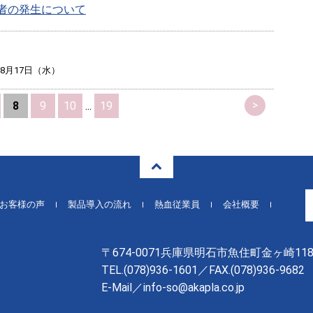
者の発生について
年8月17日（水）
>
8
9
10
...
19
お客様の声
製品導入の流れ
熱血従業員
会社概要
〒674-0071兵庫県明石市魚住町金ヶ崎118
TEL.
(078)936-1601
／FAX.(078)936-9682
E-Mail／info-so@akapla.co.jp