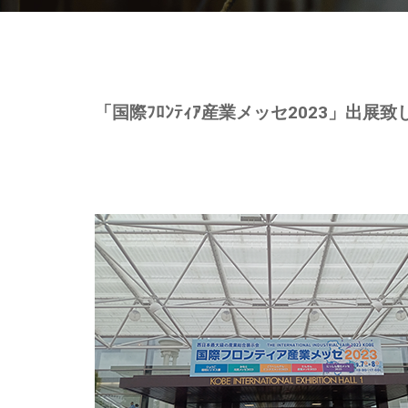
「国際ﾌﾛﾝﾃｨｱ産業メッセ2023」出展