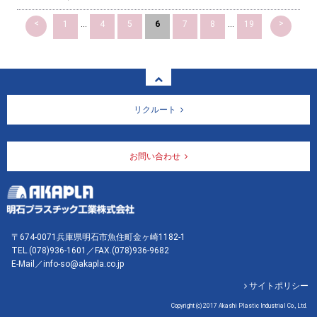
<
>
1
...
4
5
6
7
8
...
19
リクルート
お問い合わせ
〒674-0071兵庫県明石市魚住町金ヶ崎1182-1
TEL.
(078)936-1601
／FAX.(078)936-9682
E-Mail／info-so@akapla.co.jp
サイトポリシー
Copyright (c) 2017 Akashi Plastic Industrial Co., Ltd.