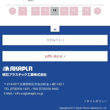
<
>
1
...
12
13
14
15
16
...
19
リクルート
お問い合わせ
〒674-0071兵庫県明石市魚住町金ヶ崎1182-1
TEL.
(078)936-1601
／FAX.(078)936-9682
E-Mail／info-so@akapla.co.jp
サイトポリシー
Copyright (c) 2017 Akashi Plastic Industrial Co., Ltd.