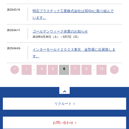
2023-05-19
明石プラスチック工業株式会社はSDGsに取り組んで
います。
2023-04-11
ゴールデンウィーク休業のお知らせ
2023年4月29日（土）～5月7日（日）
2023-04-06
インターモールド２０２３東京 金型展に出展致しま
す。
<
>
1
...
4
5
6
7
8
...
19
リクルート
お問い合わせ