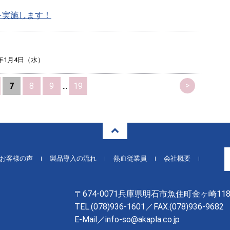
を実施します！
3年1月4日（水）
>
7
8
9
...
19
お客様の声
製品導入の流れ
熱血従業員
会社概要
〒674-0071兵庫県明石市魚住町金ヶ崎118
TEL.
(078)936-1601
／FAX.(078)936-9682
E-Mail／info-so@akapla.co.jp