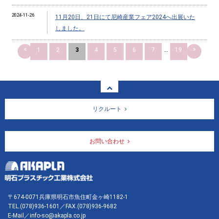
2024-11-26
11月20日、21日にて尼崎産業フェア2024へ出展いた
しました。
<
>
1
2
3
4
5
6
7
...
19
リクルート
お問い合わせ
〒674-0071兵庫県明石市魚住町金ヶ崎1182-1
TEL.
(078)936-1601
／FAX.(078)936-9682
E-Mail／info-so@akapla.co.jp