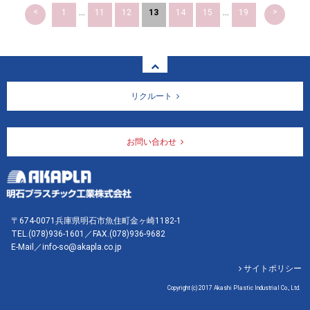
<
>
1
...
11
12
13
14
15
...
19
リクルート
お問い合わせ
〒674-0071兵庫県明石市魚住町金ヶ崎1182-1
TEL.
(078)936-1601
／FAX.(078)936-9682
E-Mail／info-so@akapla.co.jp
サイトポリシー
Copyright (c) 2017 Akashi Plastic Industrial Co., Ltd.