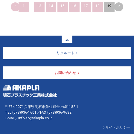
<
>
1
...
13
14
15
16
17
18
19
リクルート
お問い合わせ
〒674-0071兵庫県明石市魚住町金ヶ崎1182-1
TEL.
(078)936-1601
／FAX.(078)936-9682
E-Mail／info-so@akapla.co.jp
サイトポリシー