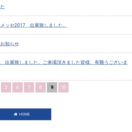
した
メッセ2017 出展致しました。
のお知らせ
会、出展致しました。ご来場頂きました皆様、有難うございま
5
6
7
8
9
10
HOME